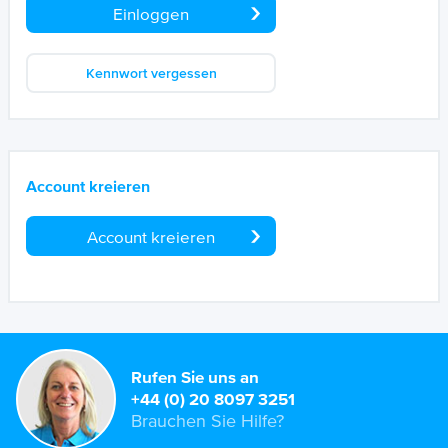
Einloggen
Kennwort vergessen
Account kreieren
Account kreieren
Rufen Sie uns an
+44 (0) 20 8097 3251
Brauchen Sie Hilfe?